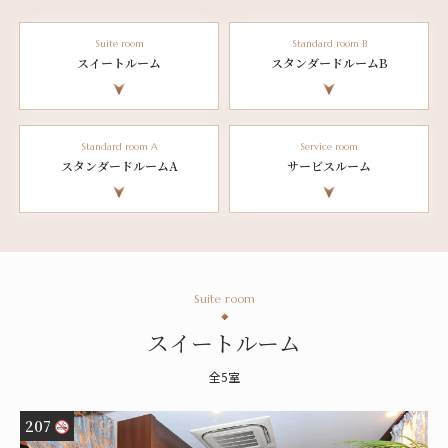
加算されます。
※表示料金は税込料金です。
Suite room
Standard room B
※延長は30分毎に料金が追加されます。
スイートルーム
スタンダードルームB
CLOSE
Standard room A
Service room
スタンダードルームA
サービスルーム
Suite room
スイートルーム
全5室
207