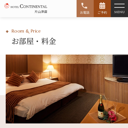
片山津店
フリータイム
ご休憩
ご宿泊
MENU
平日（月〜金）
※ご休憩の基本時間は2時間となります。
平日（日〜木、祝）
Room & Price
※表示料金は税込料金です。
第1部 6:00〜19:00
17:00〜翌11:00
お部屋・料金
※延長は30分毎に料金が追加されます。
第2部 12:00〜24:00
休日（金、土、祝前日）
休日（土・日・祝）
17:00〜翌11:00
第1部 6:00〜19:00
CLOSE
※表示料金は税込料金です。
第2部 12:00〜24:00
※延長は30分毎に料金が追加されます。
チェックインの時間により、ご利用時間が変わりま
す。料金精算は、コンピューターでの自動管理です。
サービスタイム料金または休憩料金を比較し、安い方
CLOSE
の料金でご請求させていただきます。
※フリータイムを超過した場合は、通常の延長料金が