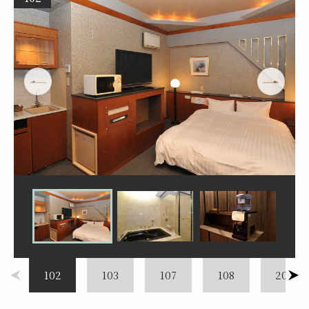
102
103
107
108
202