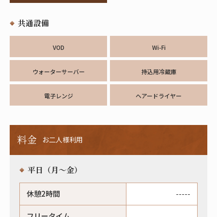
共通設備
VOD
Wi-Fi
ウォーターサーバー
持込用冷蔵庫
電子レンジ
ヘアードライヤー
料金
お二人様利用
平日（月〜金）
休憩2時間
-----
フリータイム